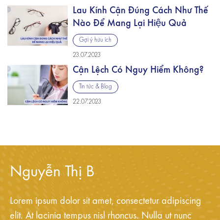
Lau Kính Cận Đúng Cách Như Thế
Nào Để Mang Lại Hiệu Quả
Gợi ý hữu ích
23.07.2023
Cận Lệch Có Nguy Hiểm Không?
Tin tức & Blog
22.07.2023
Nguyễn Thị B
Lorem ipsum dolor sit amet, consectetur adipiscing
elit. At lacinia tempus nisl rhoncus. Nulla ut nunc