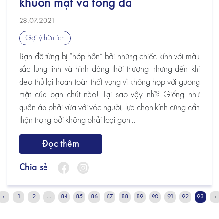
khuôn mặt và tông da
28.07.2021
Gợi ý hữu ích
Bạn đã từng bị “hớp hồn” bởi những chiếc kính với màu
sắc lung linh và hình dáng thời thượng nhưng đến khi
đeo thử lại hoàn toàn thất vọng vì không hợp với gương
mặt của bạn chút nào! Tại sao vậy nhỉ? Giống như
quần áo phải vừa với vóc người, lựa chọn kính cũng cần
thận trọng bởi không phải loại gọn...
Đọc thêm
Chia sẻ
‹
1
2
...
84
85
86
87
88
89
90
91
92
93
›