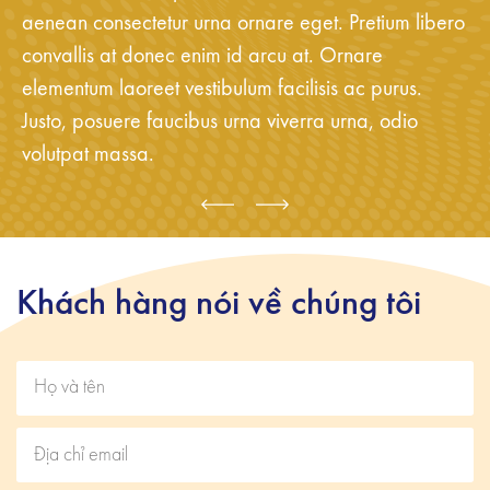
aenean consectetur urna ornare eget. Pretium libero
convallis at donec enim id arcu at. Ornare
elementum laoreet vestibulum facilisis ac purus.
Justo, posuere faucibus urna viverra urna, odio
volutpat massa.
Khách hàng nói về chúng tôi