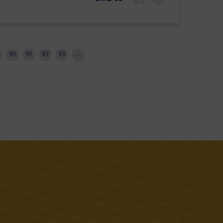
90
91
92
93
›