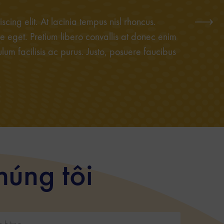
cing elit. At lacinia tempus nisl rhoncus.
 eget. Pretium libero convallis at donec enim
um facilisis ac purus. Justo, posuere faucibus
húng tôi