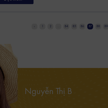
‹
1
2
...
84
85
86
87
88
89
Nguyễn Thị B