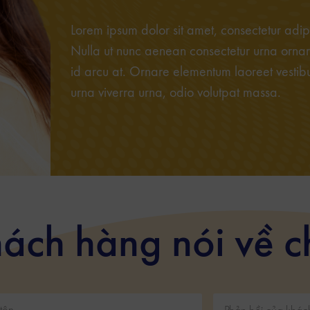
Lorem ipsum dolor sit amet, consectetur adipis
Nulla ut nunc aenean consectetur urna ornare
id arcu at. Ornare elementum laoreet vestibul
urna viverra urna, odio volutpat massa.
ách hàng nói về c