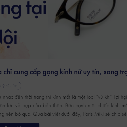
a chỉ cung cấp gọng kính nữ uy tín, sang tr
i ý hữu ích
nhắc đến thời trang thì kính mắt là một loại “vũ khí” lợi h
tôn lên vẻ đẹp của bản thân. Bên cạnh một chiếc kính mắt
g nên bỏ qua. Qua bài viết dưới đây, Paris Miki sẽ chia sẻ