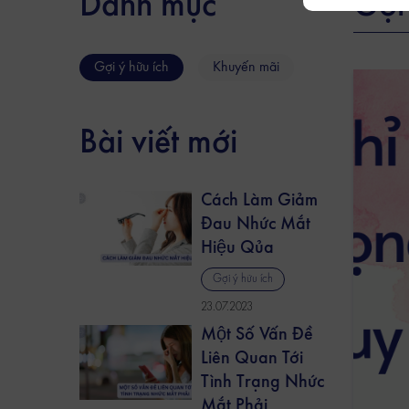
Danh mục
Gợi 
Gợi ý hữu ích
Khuyến mãi
Bài viết mới
Cách Làm Giảm
Đau Nhức Mắt
Hiệu Qủa
Gợi ý hữu ích
23.07.2023
Một Số Vấn Đề
Liên Quan Tới
Tình Trạng Nhức
Mắt Phải