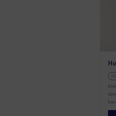
Hư
Gợ
Kính
dụng
bạn 