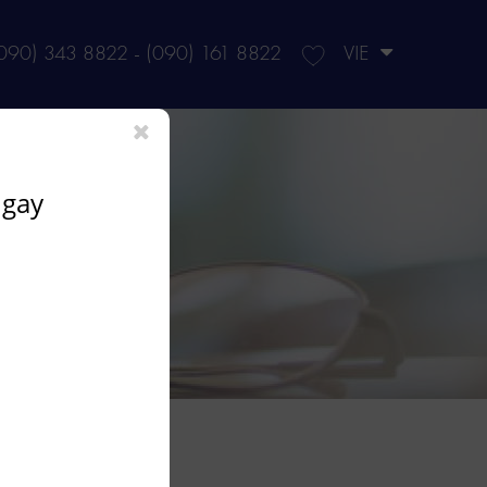
VIE
090) 343 8822 - (090) 161 8822
ngay