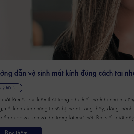
ớng dẫn vệ sinh mắt kính đúng cách tại nh
i ý hữu ích
 mắt là một phụ kiện thời trang cần thiết mà hầu như ai cũ
,mắt kính của chúng ta sẽ bị mờ đi trông thấy, đóng thành 
cần được vệ sinh và tân trang lại như mới. Bài viết dưới đâ
Đọc thêm