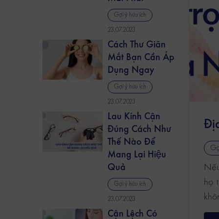
Gợi ý hữu ích
23.07.2023
Cách Thư Giãn
Mắt Bạn Cần Áp
Dụng Ngay
Gợi ý hữu ích
23.07.2023
Lau Kính Cận
Đị
Đúng Cách Như
Thế Nào Để
Gợ
Mang Lại Hiệu
Nếu 
Quả
họ 
Gợi ý hữu ích
khôn
23.07.2023
Cận Lệch Có