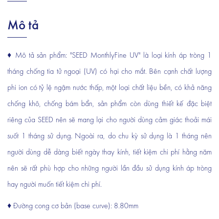
Mô tả
♦ Mô tả sản phẩm: "SEED MonthlyFine UV" là loại kính áp tròng 1
tháng chống tia tử ngoại (UV) có hại cho mắt. Bên cạnh chất lượng
phi ion có tỷ lệ ngậm nước thấp, một loại chất liệu bền, có khả năng
chống khô, chống bám bẩn, sản phẩm còn dùng thiết kế đặc biệt
riêng của SEED nên sẽ mang lại cho người dùng cảm giác thoải mái
suốt 1 tháng sử dụng. Ngoài ra, do chu kỳ sử dụng là 1 tháng nên
người dùng dễ dàng biết ngày thay kính, tiết kiệm chi phí hằng năm
nên sẽ rất phù hợp cho những người lần đầu sử dụng kính áp tròng
hay người muốn tiết kiệm chi phí.
♦ Đường cong cơ bản (base curve): 8.80mm