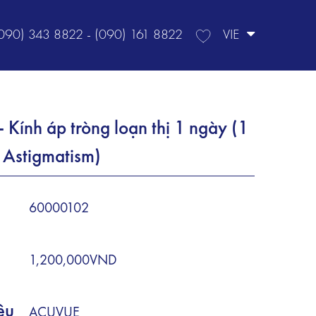
VIE
090) 343 8822 - (090) 161 8822
Kính áp tròng loạn thị 1 ngày (1
 Astigmatism)
60000102
1,200,000VND
ệu
ACUVUE