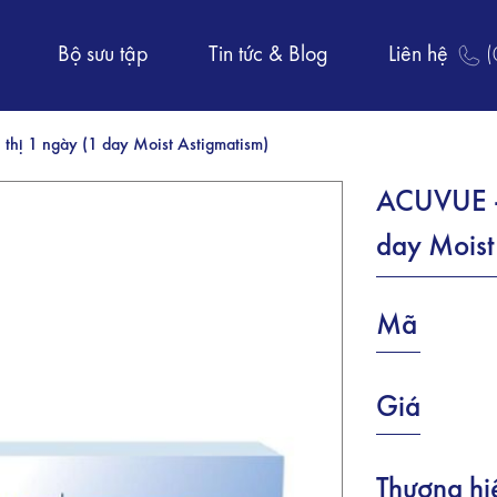
Bộ sưu tập
Tin tức & Blog
Liên hệ
(
thị 1 ngày (1 day Moist Astigmatism)
ACUVUE - 
day Moist
Mã
Giá
Thương hi