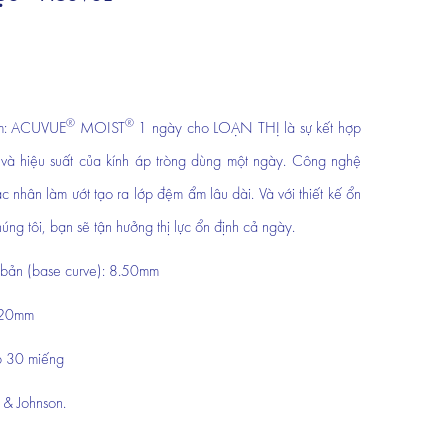
®
®
ẩm: ACUVUE
MOIST
1 ngày cho LOẠN THỊ là sự kết hợp
i và hiệu suất của kính áp tròng dùng một ngày. Công nghệ
ác nhân làm ướt tạo ra lớp đệm ẩm lâu dài. Và với thiết kế ổn
úng tôi, bạn sẽ tận hưởng thị lực ổn định cả ngày.
bản (base curve): 8.50mm
.20mm
p 30 miếng
n & Johnson.