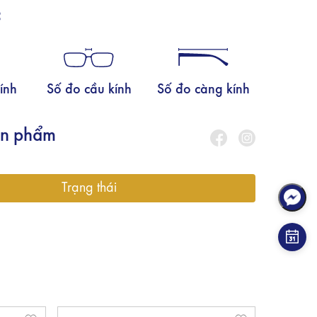
c
ính
Số đo cầu kính
Số đo càng kính
ản phẩm
Trạng thái