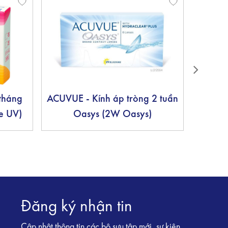
 tháng
ACUVUE - Kính áp tròng 2 tuần
ACUV
e UV)
Oasys (2W Oasys)
n
Đăng ký nhận tin
Cập nhật thông tin các bộ sưu tập mới, sự kiện