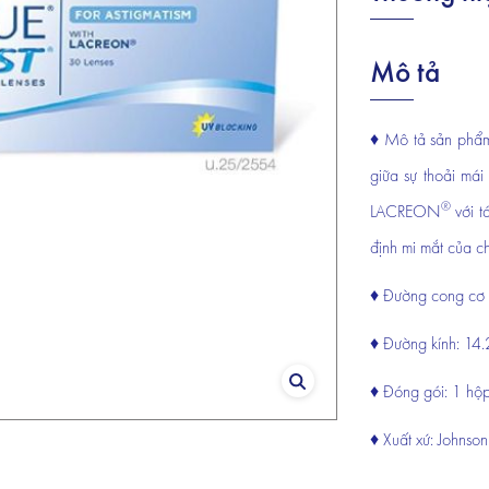
Mô tả
♦ Mô tả sản ph
giữa sự thoải má
®
LACREON
với t
định mi mắt của ch
♦ Đường cong cơ 
♦ Đường kính: 14
♦ Đóng gói: 1 hộ
♦ Xuất xứ: Johnso